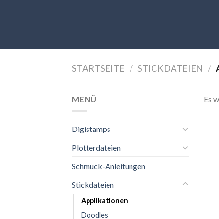
Skip
to
content
STARTSEITE
/
STICKDATEIEN
/
MENÜ
Es w
Digistamps
Plotterdateien
Schmuck-Anleitungen
Stickdateien
Applikationen
Doodles