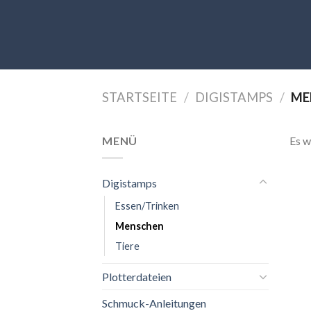
Skip
to
content
STARTSEITE
/
DIGISTAMPS
/
ME
MENÜ
Es w
Digistamps
Essen/Trinken
Menschen
Tiere
Plotterdateien
Schmuck-Anleitungen