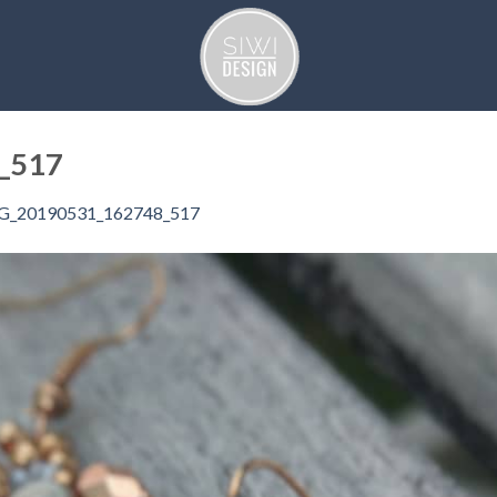
_517
G_20190531_162748_517