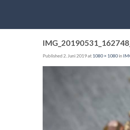
Skip
to
content
IMG_20190531_162748
Published
2. Juni 2019
at
1080 × 1080
in
IM