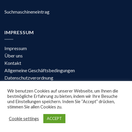
Suchmaschineneintrag
IMPRESSUM
Impressum
Über uns
Kontakt
Allgemeine Geschäftsbedingungen
Datenschutzverordnung
Wir benutzen Cookies auf unserer Webseite, um Ihnen die
Copyright 2026 ©
UX Themes
bestmögliche Erfahrung zu bieten, indem wir Ihre Besuche
und Einstellungen speichern. Indem Sie “Accept” drücken,
© SIWI DESIGN – alle Rechte vorbehalten
stimmen Sie allen Cookies zu.
Cookie settings
ACCEPT